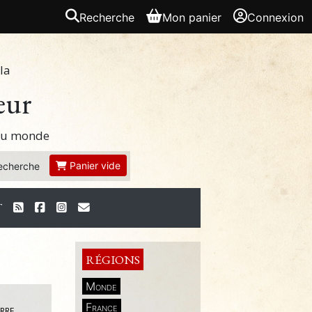
Recherche
Mon panier
Connexion
la
eur
 du monde
Panier vide
echerche
T
RÉGIONS
Monde
France
ARRE