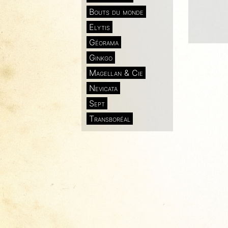
Bouts du monde
Elytis
Géorama
Ginkgo
Magellan & Cie
Nevicata
Sept
Transboréal