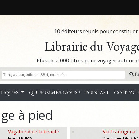
10 éditeurs réunis pour constituer 
Librairie du Voyag
Plus de 2 000 titres pour voyager autour
R
TIQUES
QUI SOMMES-NOUS ?
PODCAST
CONTAC
ge à pied
Vagabond de la beauté
Via Francigena
Everett RUESS
Dominique DE LA B