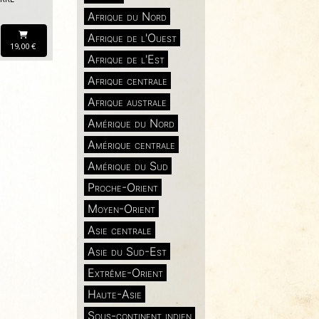
Afrique du Nord
Afrique de l'Ouest
19,00 €
Afrique de l'Est
Afrique centrale
Afrique australe
Amérique du Nord
Amérique centrale
Amérique du Sud
Proche-Orient
Moyen-Orient
Asie centrale
Asie du Sud-Est
Extrême-Orient
Haute-Asie
Sous-continent indien