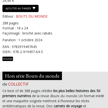
29,90 €
AJOUTER AU PANIER
Éditeur :
BOUTS DU MONDE
288 pages
Format : 18 x 24
Façonnage : broché avec rabats
Parution : 1 octobre 2024
EAN : 9782919497645
ISBN : 978-2-919497-64-5
monde
Hors série Bouts du monde
de
COLLECTIF
Ce best of de 388 pages réédite
les plus belles histoires des 50
premiers numéros
de la revue
Bouts du monde
. Un format inédit
et une maquette soignée mettront à l’honneur les récits
emblématiques de la revue. Des
carnets de voyage
et