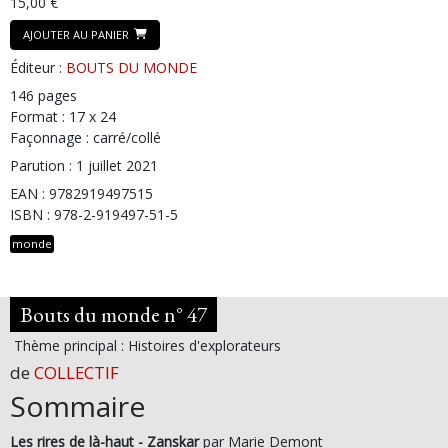
15,00 €
AJOUTER AU PANIER
Éditeur :
BOUTS DU MONDE
146 pages
Format : 17 x 24
Façonnage : carré/collé
Parution : 1 juillet 2021
EAN : 9782919497515
ISBN : 978-2-919497-51-5
monde
Bouts du monde n° 47
Thème principal : Histoires d'explorateurs
de
COLLECTIF
Sommaire
Les rires de là-haut - Zanskar
par Marie Demont