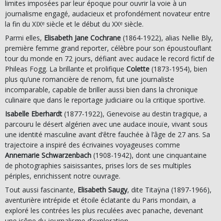
limites imposées par leur époque pour ouvrir la voie à un
journalisme engagé, audacieux et profondément novateur entre
la fin du XIXᵉ siècle et le début du XXᵉ siècle.
Parmi elles,
Elisabeth Jane Cochrane
(1864-1922), alias Nellie Bly,
première femme grand reporter, célèbre pour son époustouflant
tour du monde en 72 jours, défiant avec audace le record fictif de
Phileas Fogg. La brillante et prolifique
Colette
(1873-1954), bien
plus qu’une romancière de renom, fut une journaliste
incomparable, capable de briller aussi bien dans la chronique
culinaire que dans le reportage judiciaire ou la critique sportive.
Isabelle Eberhardt
(1877-1922), Genevoise au destin tragique, a
parcouru le désert algérien avec une audace inouïe, vivant sous
une identité masculine avant d’être fauchée à l’âge de 27 ans. Sa
trajectoire a inspiré des écrivaines voyageuses comme
Annemarie Schwarzenbach
(1908-1942), dont une cinquantaine
de photographies saisissantes, prises lors de ses multiples
périples, enrichissent notre ouvrage.
Tout aussi fascinante,
Elisabeth Saugy
, dite Titaÿna (1897-1966),
aventurière intrépide et étoile éclatante du Paris mondain, a
exploré les contrées les plus reculées avec panache, devenant
une icône du journalisme d’exploration.