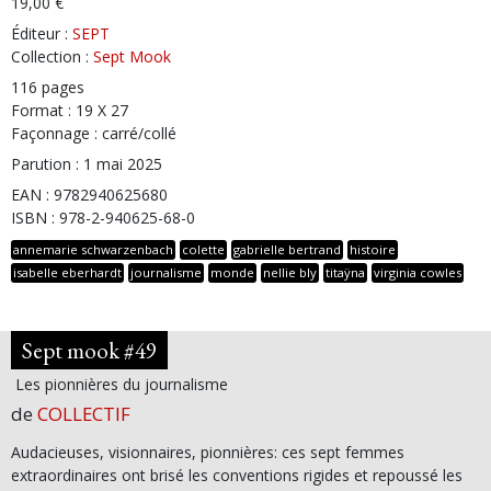
19,00 €
Éditeur :
SEPT
Collection :
Sept Mook
116 pages
Format : 19 X 27
Façonnage : carré/collé
Parution : 1 mai 2025
EAN : 9782940625680
ISBN : 978-2-940625-68-0
annemarie schwarzenbach
colette
gabrielle bertrand
histoire
isabelle eberhardt
journalisme
monde
nellie bly
titaÿna
virginia cowles
Sept mook #49
Les pionnières du journalisme
de
COLLECTIF
Audacieuses, visionnaires, pionnières: ces sept femmes
extraordinaires ont brisé les conventions rigides et repoussé les