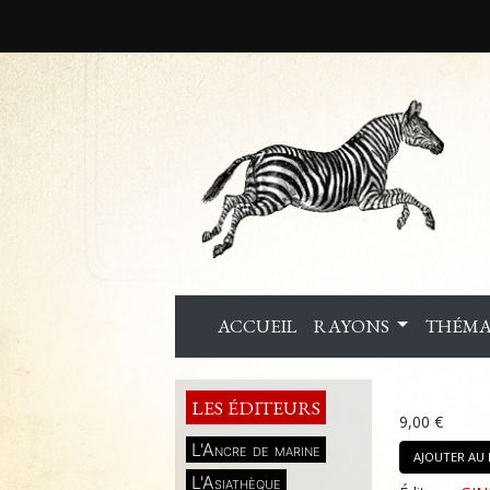
ACCUEIL
RAYONS
THÉMA
LES ÉDITEURS
9,00 €
L'Ancre de marine
AJOUTER AU 
L'Asiathèque