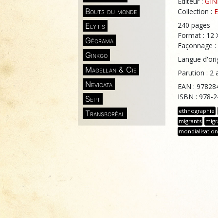
Éditeur :
GI
Bouts du monde
Collection :
E
240 pages
Elytis
Format : 12
Géorama
Façonnage :
Ginkgo
Langue d'orig
Magellan & Cie
Parution : 2 
Nevicata
EAN : 97828
ISBN : 978-
Sept
ethnographie
Transboréal
migrants
migr
mondialisation