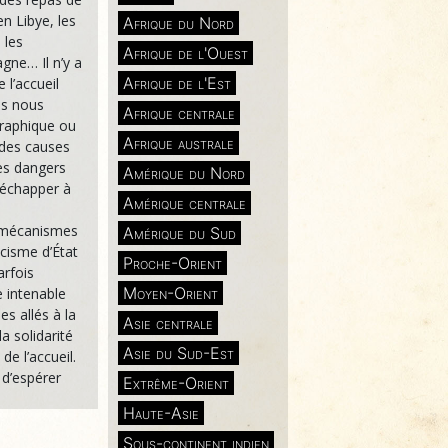
en Libye, les
Afrique du Nord
 les
Afrique de l'Ouest
gne… Il n’y a
Afrique de l'Est
 l’accueil
as nous
Afrique centrale
raphique ou
Afrique australe
 des causes
les dangers
Amérique du Nord
r échapper à
Amérique centrale
s mécanismes
Amérique du Sud
acisme d’État
Proche-Orient
arfois
Moyen-Orient
 intenable
s allés à la
Asie centrale
a solidarité
Asie du Sud-Est
de l’accueil.
d’espérer
Extrême-Orient
Haute-Asie
Sous-continent indien