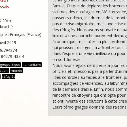
NKGO
famille. Et tous de déplorer les horreurs 
ssais
victimes des naufrages en Méditerranée,
passeurs odieux, les drames de la monta
 X 20cm
pas de crise migratoire, mais une crise de
 broché
des réfugiés. Nous avons souhaité ne p
ine : Français (France)
limiter à une approche purement démog
économique, mais aller au plus profond
avril 2019
qui poussent des gens à affronter tous 
46794374
dans l’espoir d’une vie meilleure ou pou
2-84679-437-4
un sort funeste.
géopolitique
humanitaire
Nous avons également percé à jour le
ation,
monde
officiels et n’hésitons pas à parler d’un r
réfugiés
: des contrôles au faciès à la frontière, p
accompagnés de violences, au labyrinthe
de la demande d’asile. Enfin, nous somme
rencontre de citoyens qui ont opté pour l
et ont inventé des solutions à cette crise 
Leurs témoignages donnent des raisons 