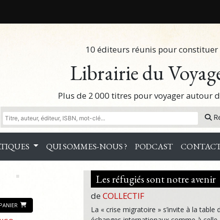
10 éditeurs réunis pour constituer 
Librairie du Voyag
Plus de 2 000 titres pour voyager autour
R
TIQUES
QUI SOMMES-NOUS ?
PODCAST
CONTAC
Les réfugiés sont notre avenir
de
COLLECTIF
PANIER
La « crise migratoire » s’invite à la table 
échanges internationaux comme à celle 