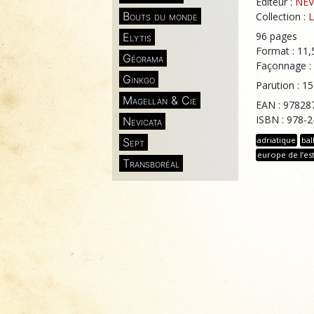
Éditeur :
NEV
Bouts du monde
Collection :
L
96 pages
Elytis
Format : 11,
Géorama
Façonnage :
Ginkgo
Parution : 1
Magellan & Cie
EAN : 97828
ISBN : 978-
Nevicata
adriatique
bal
Sept
europe de l’es
Transboréal