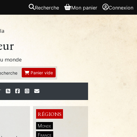
Recherche
Mon panier
Connexion
la
eur
 du monde
Panier vide
echerche
T
RÉGIONS
Monde
France