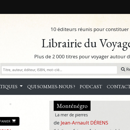
10 éditeurs réunis pour constituer 
Librairie du Voyag
Plus de 2 000 titres pour voyager autour
R
TIQUES
QUI SOMMES-NOUS ?
PODCAST
CONTAC
Monténégro
La mer de pierres
PANIER
de
Jean-Arnault DÉRENS