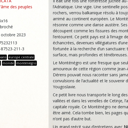
ICATA
Il éait une fois une forteresse juchée a
'âme des peuples
l’Adriatique. Une vigie. Une sentinelle po
rochers, verrou balkanique résolu à touj
arrimé au continent européen. Le Mont
5x16
résonne comme une danse austère. Ses 
 broché
découpent comme les fissures des mon
5 octobre 2023
l’entourent. Ce petit pays est à l’image d
75232113
échancrées, devenues villégiatures d’une 
2-87523-211-3
fortunée à la recherche d’un sanctuaire: 
surface, mais profondes et ténébreuses.
kans
europe centrale
Le Monténégro est une fresque que seu
t
monde
monténégro
amoureux de cette région comme Jean-A
Dérens pouvait nous raconter sans jamai
convulsions de l’actualité et le souvenir d
Yougoslavie.
Ce petit livre nous transporte le long de
vallées et dans les venelles de Cetinje, l
capitale royale. Ce Monténégro ne dem
être aimé. Cela tombe bien, les pages qu
n’ont pas d’autre but.
Un grand reécit suivi d’entretiens avec
Ni