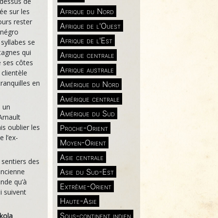
u-dessus de
Afrique du Nord
sée sur les
ours rester
Afrique de l'Ouest
énégro
Afrique de l'Est
syllabes se
tagnes qui
Afrique centrale
e ses côtes
Afrique australe
clientèle
tranquilles en
Amérique du Nord
Amérique centrale
l un
Amérique du Sud
rnault
s oublier les
Proche-Orient
e l’ex-
Moyen-Orient
Asie centrale
s sentiers des
Asie du Sud-Est
’ancienne
ande qu’à
Extrême-Orient
i suivent
Haute-Asie
Sous-continent indien
kola