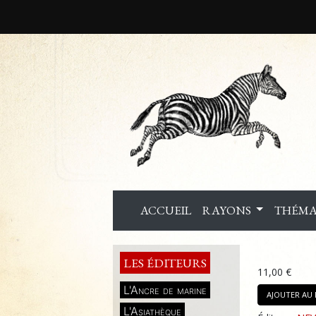
ACCUEIL
RAYONS
THÉMA
LES ÉDITEURS
11,00 €
L'Ancre de marine
AJOUTER AU 
L'Asiathèque