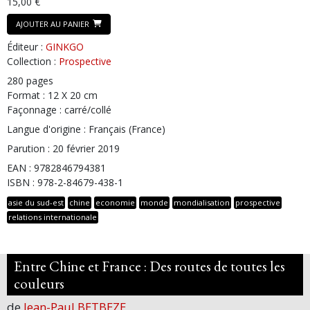
15,00 €
AJOUTER AU PANIER
Éditeur :
GINKGO
Collection :
Prospective
280 pages
Format : 12 X 20 cm
Façonnage : carré/collé
Langue d'origine : Français (France)
Parution : 20 février 2019
EAN : 9782846794381
ISBN : 978-2-84679-438-1
asie du sud-est
chine
economie
monde
mondialisation
prospective
relations internationale
Entre Chine et France : Des routes de toutes les
couleurs
de
Jean-Paul BETBEZE