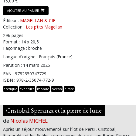
15,00 €
AJOUTER AU PANIER
Éditeur :
MAGELLAN & CIE
Collection :
Les p’tits Magellan
296 pages
Format : 14 x 20,5
Façonnage : broché
Langue d'origine : Français (France)
Parution : 14 mars 2025
EAN : 9782350747729
ISBN : 978-2-35074-772-9
arctique
aventure
monde
océan
pirate
Cristobal Speranza et la pierre de lune
de
Nicolas MICHEL
Après un séjour mouvementé sur l’îlot de Persil, Cristobal,
Esmeralda et les fidèles compagnons du capitaine Barbe-Rousse