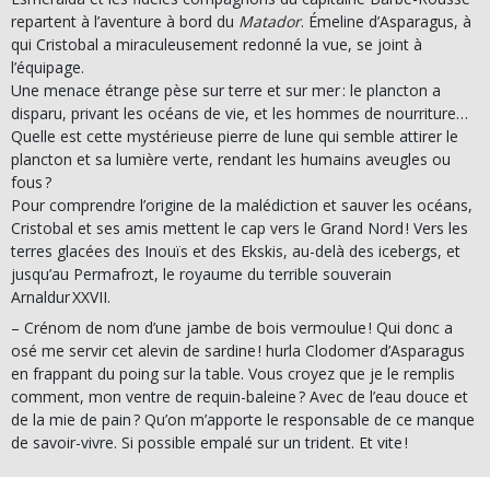
repartent à l’aventure à bord du
Matador
. Émeline d’Asparagus, à
qui Cristobal a miraculeusement redonné la vue, se joint à
l’équipage.
Une menace étrange pèse sur terre et sur mer : le plancton a
disparu, privant les océans de vie, et les hommes de nourriture…
Quelle est cette mystérieuse pierre de lune qui semble attirer le
plancton et sa lumière verte, rendant les humains aveugles ou
fous ?
Pour comprendre l’origine de la malédiction et sauver les océans,
Cristobal et ses amis mettent le cap vers le Grand Nord ! Vers les
terres glacées des Inouïs et des Ekskis, au-delà des icebergs, et
jusqu’au Permafrozt, le royaume du terrible souverain
Arnaldur XXVII.
– Crénom de nom d’une jambe de bois vermoulue ! Qui donc a
osé me servir cet alevin de sardine ! hurla Clodomer d’Asparagus
en frappant du poing sur la table. Vous croyez que je le remplis
comment, mon ventre de requin-baleine ? Avec de l’eau douce et
de la mie de pain ? Qu’on m’apporte le responsable de ce manque
de savoir-vivre. Si possible empalé sur un trident. Et vite !