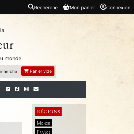
Recherche
Mon panier
Connexion
la
eur
 du monde
Panier vide
echerche
T
RÉGIONS
Monde
France