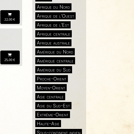
Afrique du Nord
Afrique de l'Ouest
22,00 €
Afrique de l'Est
Afrique centrale
Afrique australe
Amérique du Nord
25,00 €
Amérique centrale
Amérique du Sud
Proche-Orient
Moyen-Orient
Asie centrale
Asie du Sud-Est
Extrême-Orient
Haute-Asie
Sous-continent indien