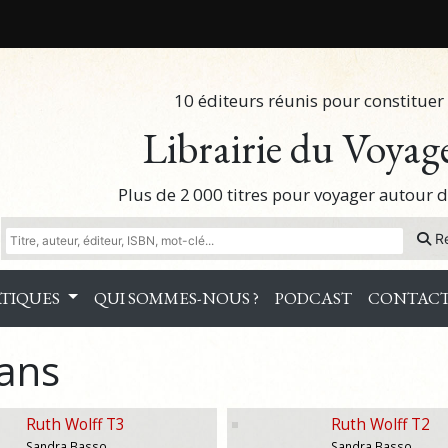
10 éditeurs réunis pour constituer 
Librairie du Voyag
Plus de 2 000 titres pour voyager autour
R
TIQUES
QUI SOMMES-NOUS ?
PODCAST
CONTAC
ans
Ruth Wolff T3
Ruth Wolff T2
Sandra Basso
Sandra Basso