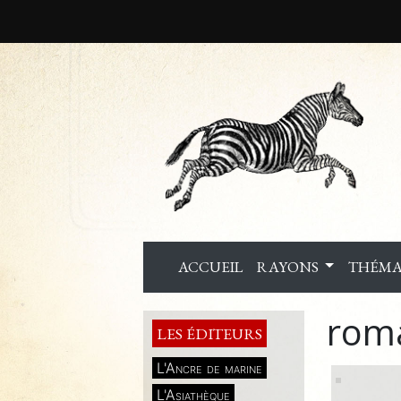
ACCUEIL
RAYONS
THÉMA
rom
LES ÉDITEURS
L'Ancre de marine
L'Asiathèque