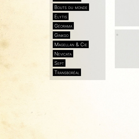
Bouts du monde
Elytis
Géorama
Ginkgo
Magellan & Cie
Nevicata
Sept
Transboréal