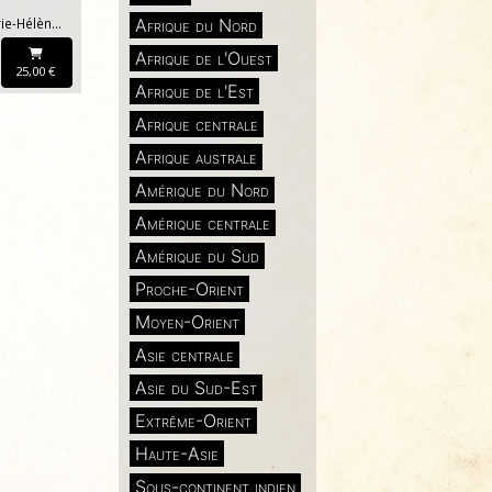
Afrique du Nord
Denise BERNOT, Marie-Hélène CARDINAUD, Marie YIN YIN MYINT
Afrique de l'Ouest
25,00 €
Afrique de l'Est
Afrique centrale
Afrique australe
Amérique du Nord
Amérique centrale
Amérique du Sud
Proche-Orient
Moyen-Orient
Asie centrale
Asie du Sud-Est
Extrême-Orient
Haute-Asie
Sous-continent indien