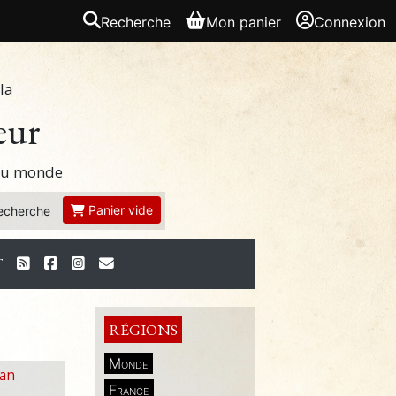
Recherche
Mon panier
Connexion
la
eur
 du monde
Panier vide
echerche
T
RÉGIONS
Monde
man
France