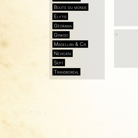
Bouts du monde
Elytis
Géorama
Ginkgo
Magellan & Cie
Nevicata
Sept
Transboréal