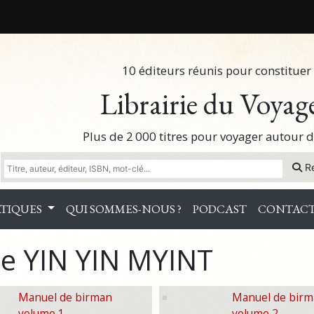
10 éditeurs réunis pour constituer 
Librairie du Voyag
Plus de 2 000 titres pour voyager autour
R
TIQUES
QUI SOMMES-NOUS ?
PODCAST
CONTAC
e YIN YIN MYINT
Manuel de birman
Manuel de bir
volume 1
volume 2