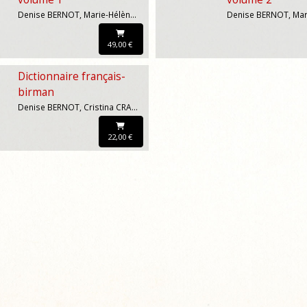
Denise BERNOT, Marie-Hélène CARDINAUD, Marie YIN YIN MYINT
49,00 €
Dictionnaire français-
birman
Denise BERNOT, Cristina CRAMEROTTI, Marie YIN YIN MYINT
22,00 €