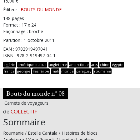
15,00 €
Éditeur :
BOUTS DU MONDE
148 pages
Format : 17 x 24
Façonnage : broché
Parution : 1 octobre 2011
EAN : 9782919497041
ISBN : 978-2-919497-04-1
algérie
amérique du sud
angleterre
antarctique
arts
chine
égypte
france
géorgie
îles féroé
mali
monde
paraguay
roumanie
Bouts du monde n° 08
Carnets de voyageurs
de
COLLECTIF
Sommaire
Roumanie / Estelle Cantala / Histoires de blocs
Angleterre / Yann Renoult / London Laughing