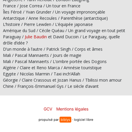
France / Jose Correa / Un tour en France
Îles Féroé / Yvan Grunder / Un voyage imprononçable
Antarctique / Anne Recoules / Parenthèse (antarctique)
L’histoire / Pierre Lewden / L’équipée japonaise
Amérique du Sud / Cécile Quéau / Un grand voyage en tout petit
Paraguay /
Julie Baudin
et David Ducoin / Le Paraguay, quelle
drôle d’idée ?
D’un monde à l’autre / Patrick Singh / Corps et âmes
Mali / Pascal Mannaerts / Jours de magie
Mali / Pascal Mannaerts / L’ombre portée des Dogons
Algérie / Claire et Reno Marca / Amnésie touristique
Egypte / Nicolas Marmin / Taxi inch’Allah
Géorgie / Claire Crassous et Jozan Hanus / Tbilissi mon amour
Chine / François-Emmanuel Gys / Le siècle d’avant
GCV
Mentions légales
propulsé par
biblys
· logiciel libre