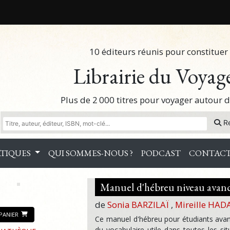
10 éditeurs réunis pour constituer 
Librairie du Voyag
Plus de 2 000 titres pour voyager autour
R
TIQUES
QUI SOMMES-NOUS ?
PODCAST
CONTAC
Manuel d'hébreu niveau avan
de
Sonia BARZILAÏ
,
Mireille HAD
PANIER
Ce manuel d'hébreu pour étudiants ava
du vocabulaire utile dans toutes les sit