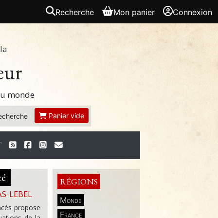
Recherche
Mon panier
Connexion
la
eur
 du monde
Panier vide
echerche
T
cé
RÉGIONS
AS-LEBEL
Monde
ncés propose
France
uations de la