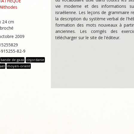
SIATHÈQUE
vie moderne et des informations su
Méthodes
israélienne. Les leçons de grammaire r
la description du système verbal de l'héb
x 24 cm
formation des mots nouveaux à partir
 broché
anciennes. Les corrigés des exerc
 octobre 2009
télécharger sur le site de l'éditeur.
15255829
2-915255-82-9
bande de gaza
cisjordanie
raël
moyen-orient