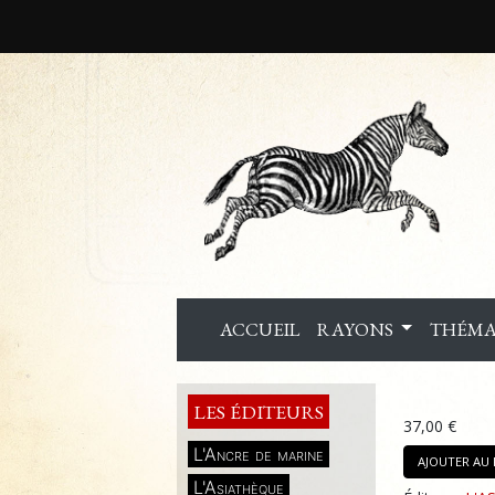
ACCUEIL
RAYONS
THÉMA
LES ÉDITEURS
37,00 €
L'Ancre de marine
AJOUTER AU 
L'Asiathèque