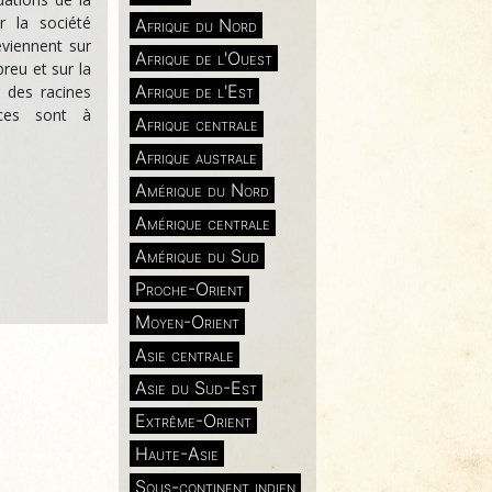
r la société
Afrique du Nord
eviennent sur
Afrique de l'Ouest
reu et sur la
Afrique de l'Est
 des racines
ices sont à
Afrique centrale
Afrique australe
Amérique du Nord
Amérique centrale
Amérique du Sud
Proche-Orient
Moyen-Orient
Asie centrale
Asie du Sud-Est
Extrême-Orient
Haute-Asie
Sous-continent indien