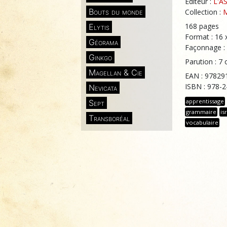
Éditeur :
L'A
Bouts du monde
Collection :
168 pages
Elytis
Format : 16 
Géorama
Façonnage :
Ginkgo
Parution : 7
Magellan & Cie
EAN : 97829
ISBN : 978-
Nevicata
apprentissage
Sept
grammaire
is
Transboréal
vocabulaire