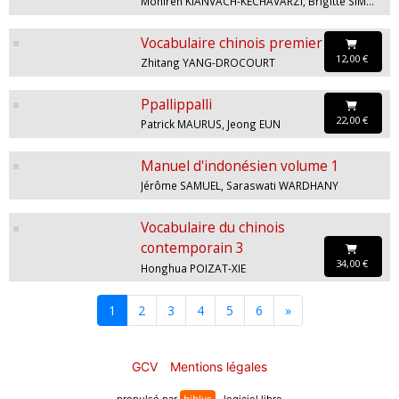
Monireh KIANVACH-KECHAVARZI, Brigitte SIMON-HAMIDI
Vocabulaire chinois premier niveau
12,00 €
Zhitang YANG-DROCOURT
Ppallippalli
22,00 €
Patrick MAURUS, Jeong EUN
Manuel d'indonésien volume 1
Jérôme SAMUEL, Saraswati WARDHANY
Vocabulaire du chinois
contemporain 3
34,00 €
Honghua POIZAT-XIE
1
2
3
4
5
6
»
GCV
Mentions légales