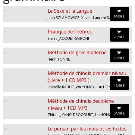
Le Sexe et la Langue
14,00 €
Jean SZLAMOWICZ, Xavier-Laurent SALVADOR
Pratique de l'hébreu
29,90 €
Shifra JACQUET-SVIRONI
Méthode de grec moderne
39,50 €
Henri TONNET
Méthode de chinois premier niveau
(Livre + 1 CD MP3 )
49,90 €
Isabelle RABUT, Wu YONGYI, Liu HONG
Méthode de chinois deuxième
niveau + 1CD MP3
54,90 €
Zhitang YANG-DROCOURT, Liu HONG, Fan JIANMIN
Le persan par les mots et les textes