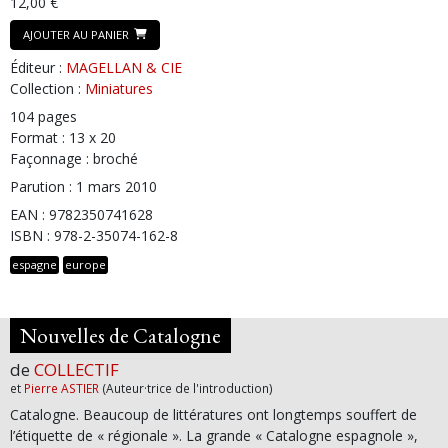
12,00 €
AJOUTER AU PANIER
Éditeur :
MAGELLAN & CIE
Collection :
Miniatures
104 pages
Format : 13 x 20
Façonnage : broché
Parution : 1 mars 2010
EAN : 9782350741628
ISBN : 978-2-35074-162-8
espagne
europe
Nouvelles de Catalogne
de
COLLECTIF
et
Pierre ASTIER
(Auteur·trice de l'introduction)
Catalogne. Beaucoup de littératures ont longtemps souffert de
l’étiquette de « régionale ». La grande « Catalogne espagnole »,