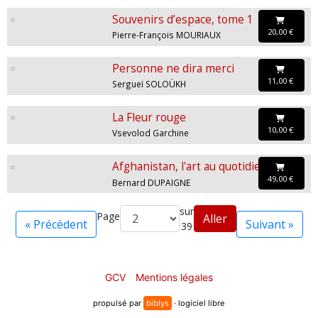
Souvenirs d’espace, tome 1
20,00 €
Pierre-François MOURIAUX
Personne ne dira merci
11,00 €
Sergueï SOLOÜKH
La Fleur rouge
10,00 €
Vsevolod Garchine
Afghanistan, l'art au quotidien - T2
49,00 €
Bernard DUPAIGNE
sur
Page
Aller
« Précédent
Suivant »
39
GCV
Mentions légales
propulsé par
biblys
· logiciel libre