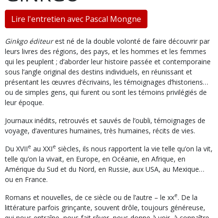
Lire l'entretien avec Pascal Mongne
Ginkgo éditeur
est né de la double volonté de faire découvrir par
leurs livres des régions, des pays, et les hommes et les femmes
qui les peuplent ; d’aborder leur histoire passée et contemporaine
sous l’angle original des destins individuels, en réunissant et
présentant les œuvres d’écrivains, les témoignages d’historiens…
ou de simples gens, qui furent ou sont les témoins privilégiés de
leur époque.
Journaux inédits, retrouvés et sauvés de l’oubli, témoignages de
voyage, d’aventures humaines, très humaines, récits de vies.
e
e
Du XVII
au XXI
siècles, ils nous rapportent la vie telle qu’on la vit,
telle qu’on la vivait, en Europe, en Océanie, en Afrique, en
Amérique du Sud et du Nord, en Russie, aux USA, au Mexique…
ou en France.
e
Romans et nouvelles, de ce siècle ou de l’autre – le xx
. De la
littérature parfois grinçante, souvent drôle, toujours généreuse,
qui nous entraîne, nous fait rêver, nous donne à voir, à connaître,