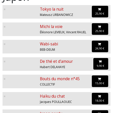
Tokyo la nuit
25,90 €
Mateusz URBANOWICZ
Michi la voie
25,90 €
Éléonore LEVIEUX, Vincent RAUEL
Wabi-sabi
24,90 €
BEB-DEUM
De thé et d'amour
9,90 €
Hubert DELAHAYE
Bouts du monde n°45
15,00 €
COLLECTIF
Haïku du chat
18,00 €
Jacques POULLAOUEC