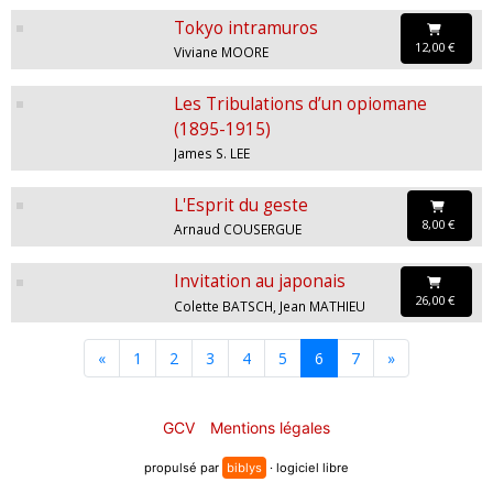
Tokyo intramuros
12,00 €
Viviane MOORE
Les Tribulations d’un opiomane
(1895-1915)
James S. LEE
L'Esprit du geste
8,00 €
Arnaud COUSERGUE
Invitation au japonais
26,00 €
Colette BATSCH, Jean MATHIEU
«
1
2
3
4
5
6
7
»
GCV
Mentions légales
propulsé par
biblys
· logiciel libre